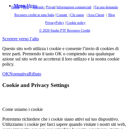
Menu
Menu
Home
|
TPL
|
Aziende
|
Privati
|
Informazioni commerciali
|
Fai una domanda
Recupero crediti in tutta Italia
|
Contatti
|
Chi siamo
|
Area Clienti
|
Blog
PrivacyPolicy
|
Cookie policy
© 2020 Studio PTF Recupero Crediti
Scorrere verso l’alto
Questo sito web utilizza i cookie e consente l’invio di cookies di
terze parti. Premendo il tasto OK o compiendo una qualunque
azione sul sito web ne accetterai il loro utilizzo e la nostra cookie
policy.
OK
Normativa
Rifiuto
Cookie and Privacy Settings
Come usiamo i cookie
Potremmo richiedere che i cookie siano attivi sul tuo dispositivo.
Utilizziamo i cookie per farci sapere quando visitate i nostri siti web,